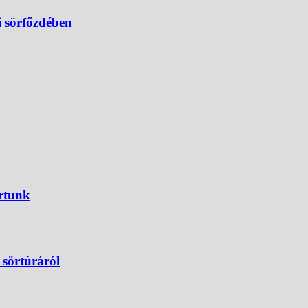
i sörfőzdében
ártunk
 sörtúráról