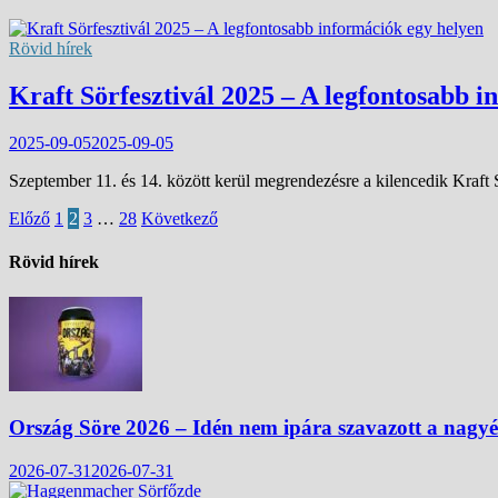
Rövid hírek
Kraft Sörfesztivál 2025 – A legfontosabb i
2025-09-05
2025-09-05
Szeptember 11. és 14. között kerül megrendezésre a kilencedik Kraft
Bejegyzések
Előző
1
2
3
…
28
Következő
lapozása
Rövid hírek
Ország Söre 2026 – Idén nem ipára szavazott a nagy
2026-07-31
2026-07-31