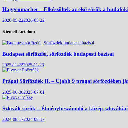
Haggenmacher – Elkészültek az első sörök a budafok
2026-05-22
2026-05-22
Kiemelt tartalom
Budapest sörfőzdéi, sörfőzdék budapesti bázisai
2025-11-22
2025-11-23
Prágai Sörfőzdék II. – Újabb 9 prágai sörfőzdében j
2025-06-30
2025-07-01
Szlovák sörök – Élménybeszámoló a közép-szlovákiai
2024-08-17
2024-08-17