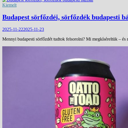
Kiemelt
Budapest sörfőzdéi, sörfőzdék budapesti bá
2025-11-22
2025-11-23
Mennyi budapesti sörfőzdét tudtok felsorolni? Mi megkíséreltük – és r