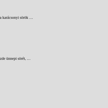
 a karácsonyi sörök …
őzde ünnepi sörét, …