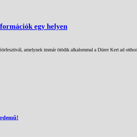
nformációk egy helyen
 Sörfesztivál, amelynek immár ötödik alkalommal a Dürer Kert ad ottho
érdemű!