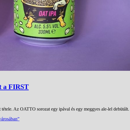
t a FIRST
 tétele. Az OATTO sorozat egy ipával és egy meggyes ale-lel debütált