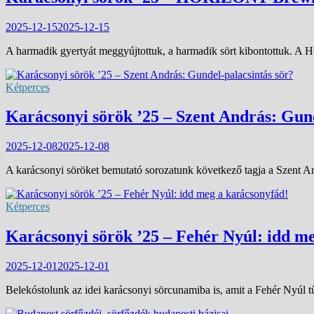
2025-12-15
2025-12-15
A harmadik gyertyát meggyújtottuk, a harmadik sört kibontottuk. A 
Kétperces
Karácsonyi sörök ’25 – Szent András: Gund
2025-12-08
2025-12-08
A karácsonyi söröket bemutató sorozatunk következő tagja a Szent And
Kétperces
Karácsonyi sörök ’25 – Fehér Nyúl: idd m
2025-12-01
2025-12-01
Belekóstolunk az idei karácsonyi sörcunamiba is, amit a Fehér Nyúl t