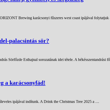
HORIZONT Brewing karácsonyi fűszeres west coast ipájával folytatjuk
el-palacsintás sör?
rás Sörfőzde Esthajnal sorozatának idei tétele. A békésszentandrási f
eg a karácsonyfád!
űleveles ipájával indítunk. A Drink the Christmas Tree 2025 a …