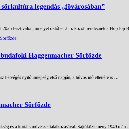
 sörkultúra legendás „fővárosában”
st 2025 fesztiválon, amelyet október 3–5. között rendeznek a HopTop
 a budafoki Haggenmacher Sörfőzde
z hétvégés nyitóünnepség első napján, a hűvös idő ellenére is …
nmacher Sörfőzde
ökség és a kortárs művészet találkozásával. Sajtóközlemény 1949 után