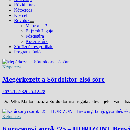
Rövid hírek
Kétperces
Kiemelt
Rovatok
Show
Mi az a …?
sub
Bajorok Ligája
menu
Főzdetúra
Kocsmatúra
Sörfőzdék és gerillák
Programajánló
Kétperces
Megérkezett a Sördoktor első söre
2025-12-23
2025-12-28
Dr. Pelles Márton, azaz a Sördoktor már régóta aktívan jelen van a 
Kétperces
Karácsonyi sörök ’25 – HORIZONT Brewing