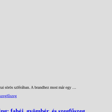
hazai sörös szférában. A brandhez most már egy …
: fahéj, gyömbér, és szegfűszeg