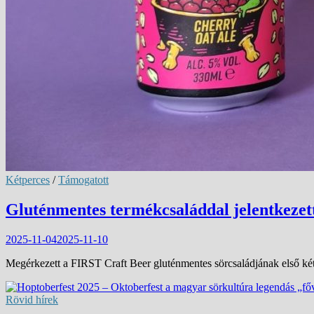
Kétperces
/
Támogatott
Gluténmentes termékcsaláddal jelentkezet
2025-11-04
2025-11-10
Megérkezett a FIRST Craft Beer gluténmentes sörcsaládjának első két
Rövid hírek