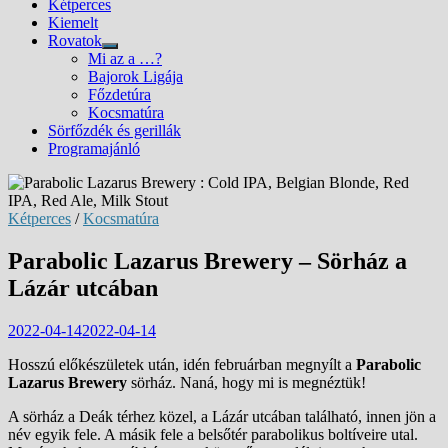
Kétperces
Kiemelt
Rovatok
Show
Mi az a …?
sub
Bajorok Ligája
menu
Főzdetúra
Kocsmatúra
Sörfőzdék és gerillák
Programajánló
Kétperces
/
Kocsmatúra
Parabolic Lazarus Brewery – Sörház a
Lázár utcában
2022-04-14
2022-04-14
Hosszú előkészületek után, idén februárban megnyílt a
Parabolic
Lazarus Brewery
sörház. Naná, hogy mi is megnéztük!
A sörház a Deák térhez közel, a Lázár utcában található, innen jön a
név egyik fele. A másik fele a belsőtér parabolikus boltíveire utal.