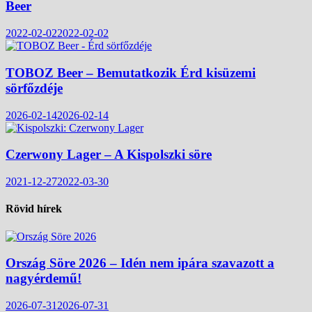
Beer
2022-02-02
2022-02-02
TOBOZ Beer – Bemutatkozik Érd kisüzemi
sörfőzdéje
2026-02-14
2026-02-14
Czerwony Lager – A Kispolszki söre
2021-12-27
2022-03-30
Rövid hírek
Ország Söre 2026 – Idén nem ipára szavazott a
nagyérdemű!
2026-07-31
2026-07-31