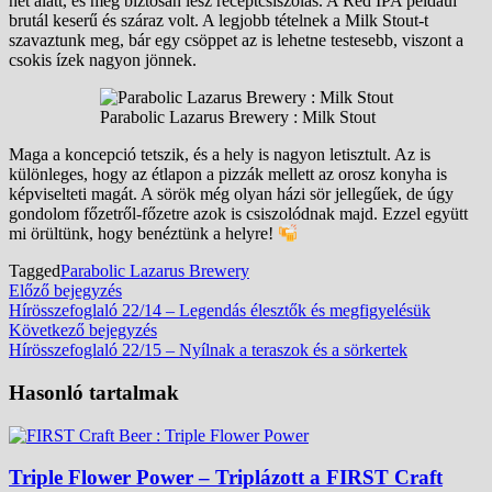
hét alatt, és még biztosan lesz receptcsiszolás. A Red IPA például
brutál keserű és száraz volt. A legjobb tételnek a Milk Stout-t
szavaztunk meg, bár egy csöppet az is lehetne testesebb, viszont a
csokis ízek nagyon jönnek.
Parabolic Lazarus Brewery : Milk Stout
Maga a koncepció tetszik, és a hely is nagyon letisztult. Az is
különleges, hogy az étlapon a pizzák mellett az orosz konyha is
képviselteti magát. A sörök még olyan házi sör jellegűek, de úgy
gondolom főzetről-főzetre azok is csiszolódnak majd. Ezzel együtt
mi örültünk, hogy benéztünk a helyre!
Tagged
Parabolic Lazarus Brewery
Bejegyzés
Előző
Előző bejegyzés
bejegyzés:
Hírösszefoglaló 22/14 – Legendás élesztők és megfigyelésük
navigáció
Következő
Következő bejegyzés
bejegyzés:
Hírösszefoglaló 22/15 – Nyílnak a teraszok és a sörkertek
Hasonló tartalmak
Triple Flower Power – Triplázott a FIRST Craft