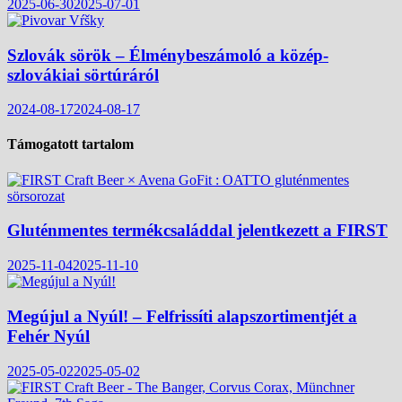
2025-06-30
2025-07-01
Szlovák sörök – Élménybeszámoló a közép-
szlovákiai sörtúráról
2024-08-17
2024-08-17
Támogatott tartalom
Gluténmentes termékcsaláddal jelentkezett a FIRST
2025-11-04
2025-11-10
Megújul a Nyúl! – Felfrissíti alapszortimentjét a
Fehér Nyúl
2025-05-02
2025-05-02