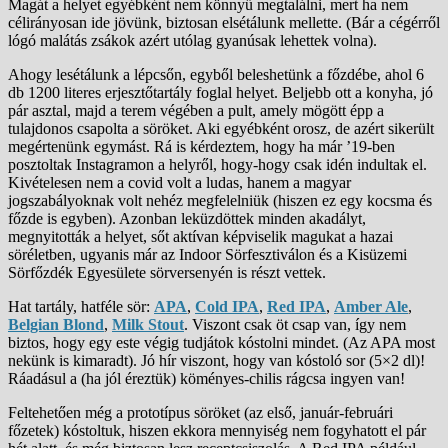
Magát a helyet egyébként nem könnyű megtalálni, mert ha nem
célirányosan ide jövünk, biztosan elsétálunk mellette. (Bár a cégérről
lógó malátás zsákok azért utólag gyanúsak lehettek volna).
Ahogy lesétálunk a lépcsőn, egyből beleshetünk a főzdébe, ahol 6
db 1200 literes erjesztőtartály foglal helyet. Beljebb ott a konyha, jó
pár asztal, majd a terem végében a pult, amely mögött épp a
tulajdonos csapolta a söröket. Aki egyébként orosz, de azért sikerült
megértenünk egymást. Rá is kérdeztem, hogy ha már ’19-ben
posztoltak Instagramon a helyről, hogy-hogy csak idén indultak el.
Kivételesen nem a covid volt a ludas, hanem a magyar
jogszabályoknak volt nehéz megfelelniük (hiszen ez egy kocsma és
főzde is egyben). Azonban leküzdöttek minden akadályt,
megnyitották a helyet, sőt aktívan képviselik magukat a hazai
söréletben, ugyanis már az Indoor Sörfesztiválon és a Kisüzemi
Sörfőzdék Egyesülete sörversenyén is részt vettek.
Hat tartály, hatféle sör:
APA
,
Cold IPA
,
Red IPA
,
Amber Ale
,
Belgian Blond
,
Milk Stout
. Viszont csak öt csap van, így nem
biztos, hogy egy este végig tudjátok kóstolni mindet. (Az APA most
nekünk is kimaradt). Jó hír viszont, hogy van kóstoló sor (5×2 dl)!
Ráadásul a (ha jól éreztük) köményes-chilis rágcsa ingyen van!
Feltehetően még a prototípus söröket (az első, január-februári
főzetek) kóstoltuk, hiszen ekkora mennyiség nem fogyhatott el pár