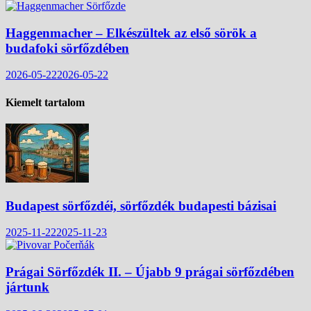
Haggenmacher – Elkészültek az első sörök a
budafoki sörfőzdében
2026-05-22
2026-05-22
Kiemelt tartalom
Budapest sörfőzdéi, sörfőzdék budapesti bázisai
2025-11-22
2025-11-23
Prágai Sörfőzdék II. – Újabb 9 prágai sörfőzdében
jártunk