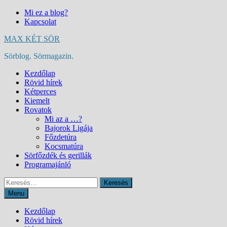
Skip
Mi ez a blog?
to
Kapcsolat
content
MAX KÉT SÖR
Sörblog. Sörmagazin.
Kezdőlap
Rövid hírek
Kétperces
Kiemelt
Rovatok
Mi az a …?
Bajorok Ligája
Főzdetúra
Kocsmatúra
Sörfőzdék és gerillák
Programajánló
Keresés:
Menu
Kezdőlap
Rövid hírek