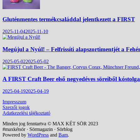
Gluténmentes termékcsaláddal jelentkezett a FIRST
2025-11-04
2025-11-10
Megújul a Nyúl! – Felfrissíti alapszortimentjét a Fehé
2025-05-02
2025-05-02
A FIRST Craft Beer első negyedéves söreiből kóstolg
2025-04-19
2025-04-19
Impresszum
Szerzői jogok
Adatkezelési tájékoztató
Minden jog fenntartva © MAX KÉT SÖR 2023
#maxkétsör · Sörmagazin · Sörblog
Powered by
WordPress
and
Bam
.