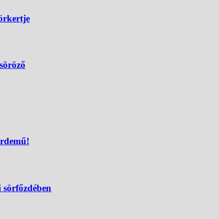
örkertje
 söröző
érdemű!
i sörfőzdében