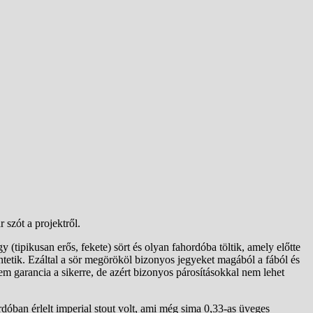
 szót a projektről.
y (tipikusan erős, fekete) sört és olyan fahordóba töltik, amely előtte
entetik. Ezáltal a sör megörököl bizonyos jegyeket magából a fából és
m garancia a sikerre, de azért bizonyos párosításokkal nem lehet
rdóban érlelt imperial stout volt, ami még sima 0,33-as üveges