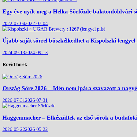
Egy éve nyílt meg a Helka Sörfőzde balatonföldvári s
2022-07-04
2022-07-04
Újabb saját sörrel büszkélkedhet a Kispolszki lengyel
2024-09-13
2024-09-13
Rövid hírek
Ország Söre 2026 – Idén nem ipára szavazott a nagy
2026-07-31
2026-07-31
Haggenmacher – Elkészültek az első sörök a budafok
2026-05-22
2026-05-22