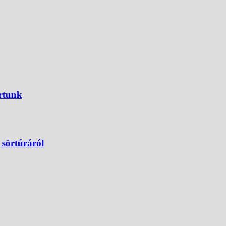
ártunk
 sörtúráról