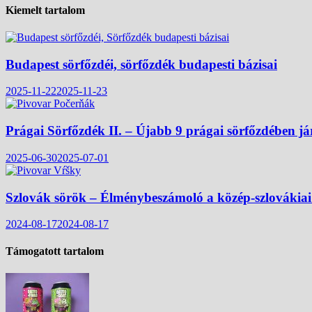
Kiemelt tartalom
Budapest sörfőzdéi, sörfőzdék budapesti bázisai
2025-11-22
2025-11-23
Prágai Sörfőzdék II. – Újabb 9 prágai sörfőzdében j
2025-06-30
2025-07-01
Szlovák sörök – Élménybeszámoló a közép-szlovákiai
2024-08-17
2024-08-17
Támogatott tartalom