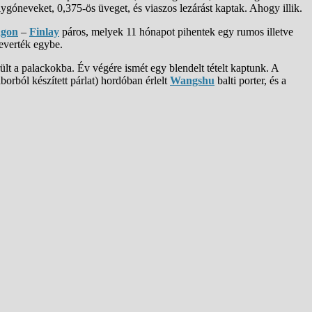
lygóneveket, 0,375-ös üveget, és viaszos lezárást kaptak. Ahogy illik.
gon
–
Finlay
páros, melyek 11 hónapot pihentek egy rumos illetve
keverték egybe.
ült a palackokba. Év végére ismét egy blendelt tételt kaptunk. A
orból készített párlat) hordóban érlelt
Wangshu
balti porter, és a