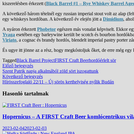
kiszerelésben érkezett (
Black Barrel #1 – Rye Whiskey Barrel Age
A következő három tételnél egy russian imperial stout volt az alap (fe
egy whiskeys hordóban. A következő év elején jött a
Dimidium
, aho
A nyáron érkezett
Phobetor
egészen más vonalat képviselt. Ekkor egy 
Yvaga
esetében egy barleywine került be scotch és bourbon hordókba, 
Viriato
, a cognac és brandy hordós, blendelt imperial pastry porter zár
És ugye itt jönne az a rész, hogy megkóstoljuk őket, de erre még egy k
Tagged
Black Barrel Project
FIRST Craft Beer
hordóérlelt sör
Bejegyzés
Előző
Előző bejegyzés
bejegyzés:
Szent Patrik napja alkalmából zöld sört iszogattunk
navigáció
Következő
Következő bejegyzés
bejegyzés:
Hírösszefoglaló 22/11 – Új sörös kerthelyiség nyílik Budán
Hasonló tartalmak
Hopernicus – A FIRST Craft Beer komlócentrikus vi
2023-02-04
2023-02-03