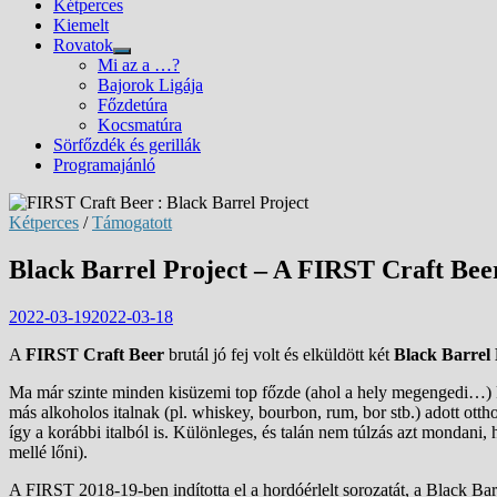
Kétperces
Kiemelt
Rovatok
Show
Mi az a …?
sub
Bajorok Ligája
menu
Főzdetúra
Kocsmatúra
Sörfőzdék és gerillák
Programajánló
Kétperces
/
Támogatott
Black Barrel Project – A FIRST Craft Beer
2022-03-19
2022-03-18
A
FIRST Craft Beer
brutál jó fej volt és elküldött két
Black Barrel 
Ma már szinte minden kisüzemi top főzde (ahol a hely megengedi…) k
más alkoholos italnak (pl. whiskey, bourbon, rum, bor stb.) adott otth
így a korábbi italból is. Különleges, és talán nem túlzás azt mondan
mellé lőni).
A FIRST 2018-19-ben indította el a hordóérlelt sorozatát, a Black Barr