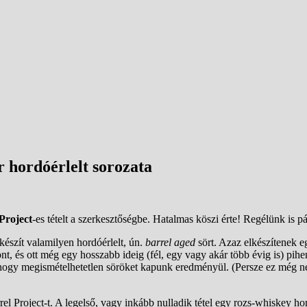
 hordóérlelt sorozata
Project
-es tételt a szerkesztőségbe. Hatalmas köszi érte! Regélünk is pár
észít valamilyen hordóérlelt, ún.
barrel aged
sört. Azaz elkészítenek eg
ont, és ott még egy hosszabb ideig (fél, egy vagy akár több évig is) pih
i, hogy megismételhetetlen söröket kapunk eredményül. (Persze ez még ne
el Project-t. A legelső, vagy inkább nulladik tétel egy rozs-whiskey ho