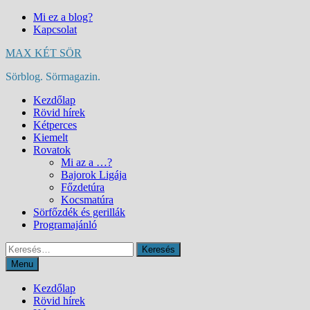
Skip
Mi ez a blog?
to
Kapcsolat
content
MAX KÉT SÖR
Sörblog. Sörmagazin.
Kezdőlap
Rövid hírek
Kétperces
Kiemelt
Rovatok
Mi az a …?
Bajorok Ligája
Főzdetúra
Kocsmatúra
Sörfőzdék és gerillák
Programajánló
Keresés:
Menu
Kezdőlap
Rövid hírek