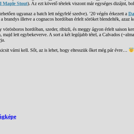
d Maple Stout
). Az ezt követő tételek viszont már egységes dizájnt, bo
ltehetően ugyanaz a batch lett négyfelé szedve). ’20 végén érkezett a
Da
l a brandys illetve a cognacos hordóban érlelt söröket blendelték, azaz 
vörösboros hordóban, szeder, ribizli, és meggy ágyon érlelt saison ker
majd lett egybekeverve. A sort a két legújabb tétel, a Calvados (~almab
ja.
icsit várni kell. Sőt, az is lehet, hogy eltesszük őket még pár évre…
lágképe