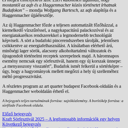
mostantól az aqb és a Haggenmacher közös történetet írhatnak
Budafokon”
– mondja
Wolfgang Bartesch
, az aqb alapítója és a
Haggenmacher újjáélesztője.
Az új Haggenmacher főzde a teljesen automatizált főzőházzal, a
kiemelkedő vízszűréssel, a nagykapacitású palackozóval és az
energiatakarékos rendszerekkel a legmodernebb technológiát
képviseli. A sört a budafoki pincerendszerben tárolják, jelentősen
csökkentve az energiafelhasználást. A kínálatban elérhető árú,
minőségi lager sörök, alacsony alkoholtartalmú változatok és
újragondolt történelmi receptek szerepelnek majd. A háromnapos
esemény nemcsak egy sörfesztivál, hanem egy új korszak ünnepe:
„a menyasszony visszatért”, Budafok ismét felkerül a sörtérképre –
úgy, hogy a hagyományok mellett megőrzi a hely új szelleméhez
méltó progresszivitást.
A részletes program az art quarter budapest Facebook-oldalán és a
Haggenmacher weboldalán érhető el.
A bejegyzés teljes tartalmának forrása: sajtóközlemény. A borítókép forrása: a
sörfőzde Facebook oldala.
Bejegyzés
Előző
Előző bejegyzés
bejegyzés:
Kraft Sörfesztivál 2025 – A legfontosabb információk egy helyen
navigáció
Következő
Következő bejegyzés