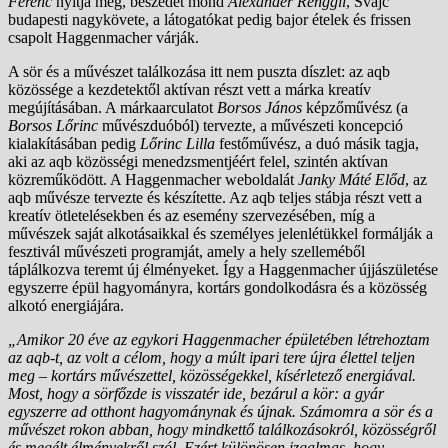
Ferenc
nyitja meg, beszédet mond
Alexander Renggli
, Svájc
budapesti nagykövete, a látogatókat pedig bajor ételek és frissen
csapolt Haggenmacher várják.
A sör és a művészet találkozása itt nem puszta díszlet: az aqb
közössége a kezdetektől aktívan részt vett a márka kreatív
megújításában. A márkaarculatot
Borsos János
képzőművész (a
Borsos Lőrinc
művészduóból) tervezte, a művészeti koncepció
kialakításában pedig
Lőrinc Lilla
festőművész, a duó másik tagja,
aki az aqb közösségi menedzsmentjéért felel, szintén aktívan
közreműködött. A Haggenmacher weboldalát
Janky Máté Előd
, az
aqb művésze tervezte és készítette. Az aqb teljes stábja részt vett a
kreatív ötletelésekben és az esemény szervezésében, míg a
művészek saját alkotásaikkal és személyes jelenlétükkel formálják a
fesztivál művészeti programját, amely a hely szelleméből
táplálkozva teremt új élményeket. Így a Haggenmacher újjászületése
egyszerre épül hagyományra, kortárs gondolkodásra és a közösség
alkotó energiájára.
„Amikor 20 éve az egykori Haggenmacher épületében létrehoztam
az aqb-t, az volt a célom, hogy a múlt ipari tere újra élettel teljen
meg – kortárs művészettel, közösségekkel, kísérletező energiával.
Most, hogy a sörfőzde is visszatér ide, bezárul a kör: a gyár
egyszerre ad otthont hagyománynak és újnak. Számomra a sör és a
művészet rokon abban, hogy mindkettő találkozásokról, közösségről
és megélt élményekről szól. Ezért különösen izgalmas, hogy