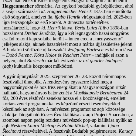
1949 után először ismét megjelenik Magyarországon a történelmi
Haggenmacher
sörmárka. Az egykori budafoki gyárépületben, ahol
a svájci származású
id. Haggenmacher Henrik
1873-ban elindította
első sörgyárát, amelyet fia,
ifjabb Henrik
virágoztatott fel, 2025-ben
újra felcsapolják az első korsót. A dinasztia történetéhez
hozzátartozik, hogy
id. Henrik
lánya,
Berta Lujza (Lily)
1898-ban
hozzáment
Dreher Jenő
höz, így a két legnagyobb hazai sörgyáros
család rokoni kapcsolatba került – innen ered a „menyasszony”
jelképes alakja, akinek hazatérését most a márka újjászületése jelenti.
A budafoki sörfőzde új korszakát
Wolfgang Bartesch
és három társa
–
Dobó Ferenc
,
Kósa Kolos
és
Reichert Péter
– indítják el azon a
helyen, ahol
Bartesch
már két évtizede az
art quarter budapest
(aqb)
kulturális központot működteti.
A gyár újranyitását 2025. szeptember 26–28. között háromnapos
fesztivállal ünneplik. A rendezvény egyszerre idézi meg a
hagyományokat és hoz friss energiákat: a Magyarországon ritkán
hallható, hagyományos bajor zenét a
Musikkapelle Bernbeuren
24
fős, 200 éves rézfúvós zenekar hozza el a közönségnek, emellett
kortárs zenei programokkal és képzőművészeti eseményekkel
készülnek az aqb-ban. A művészeti programot az aqb közössége
alakítja: látogatható
Köves Éva
kiállítása az aqb Project Space-ben, a
szombati napon pedig rezidens művészek pop-up kiállítása nyílik az
aqb
Nestben Laura Mietrup
és
Robin Michel
, valamint
Ljuba
Šlechtová
részvételével. A fesztivált Budafok polgármestere,
Karsay