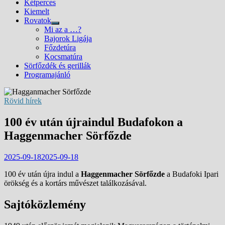
Kétperces
Kiemelt
Rovatok
Show
Mi az a …?
sub
Bajorok Ligája
menu
Főzdetúra
Kocsmatúra
Sörfőzdék és gerillák
Programajánló
Rövid hírek
100 év után újraindul Budafokon a
Haggenmacher Sörfőzde
2025-09-18
2025-09-18
100 év után újra indul a
Haggenmacher Sörfőzde
a Budafoki Ipari
örökség és a kortárs művészet találkozásával.
Sajtóközlemény