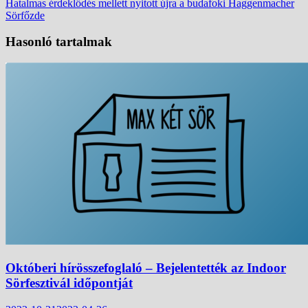
bejegyzés:
Hatalmas érdeklődés mellett nyitott újra a budafoki Haggenmacher
Sörfőzde
Hasonló tartalmak
Októberi hírösszefoglaló – Bejelentették az Indoor
Sörfesztivál időpontját