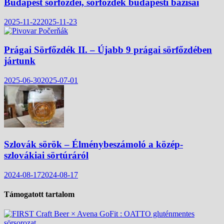
Budapest sörfőzdéi, sörfőzdék budapesti bázisai
2025-11-22
2025-11-23
Prágai Sörfőzdék II. – Újabb 9 prágai sörfőzdében
jártunk
2025-06-30
2025-07-01
Szlovák sörök – Élménybeszámoló a közép-
szlovákiai sörtúráról
2024-08-17
2024-08-17
Támogatott tartalom