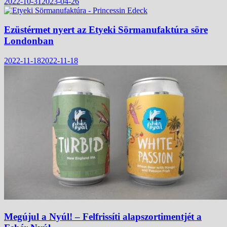
2022-10-31
2023-04-26
Ezüstérmet nyert az Etyeki Sörmanufaktúra söre
Londonban
2022-11-18
2022-11-18
Megújul a Nyúl! – Felfrissíti alapszortimentjét a