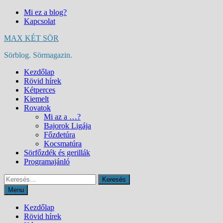
Skip
Mi ez a blog?
to
Kapcsolat
content
MAX KÉT SÖR
Sörblog. Sörmagazin.
Kezdőlap
Rövid hírek
Kétperces
Kiemelt
Rovatok
Mi az a …?
Bajorok Ligája
Főzdetúra
Kocsmatúra
Sörfőzdék és gerillák
Programajánló
Keresés:
Menu
Kezdőlap
Rövid hírek