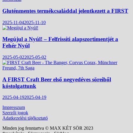
Gluténmentes termékcsaláddal jelentkezett a FIRST
2025-11-04
2025-11-10
Megújul a Nyúl! – Felfrissíti alapszortimentjét a
Fehér Nyúl
2025-05-02
2025-05-02
A FIRST Craft Beer első negyedéves söreiből
kóstolgattunk
2025-04-19
2025-04-19
Impresszum
Szerzői jogok
Adatkezelési tájékoztató
Minden jog fenntartva © MAX KÉT SÖR 2023