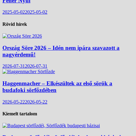
Fehér Nyúl
2025-05-02
2025-05-02
Rövid hírek
Ország Söre 2026 – Idén nem ipára szavazott a
nagyérdemű!
2026-07-31
2026-07-31
Haggenmacher – Elkészültek az első sörök a
budafoki sörfőzdében
2026-05-22
2026-05-22
Kiemelt tartalom