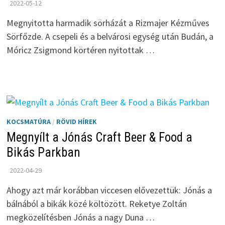
2022-05-12
Megnyitotta harmadik sörházát a Rizmajer Kézműves
Sörfőzde. A csepeli és a belvárosi egység után Budán, a
Móricz Zsigmond körtéren nyitottak …
KOCSMATÚRA
/
RÖVID HÍREK
Megnyílt a Jónás Craft Beer & Food a
Bikás Parkban
2022-04-29
Ahogy azt már korábban viccesen elővezettük: Jónás a
bálnából a bikák közé költözött. Reketye Zoltán
megközelítésben Jónás a nagy Duna …