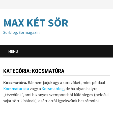
Skip
to
content
MAX KÉT SÖR
Sörblog. Sörmagazin.
MENU
KATEGÓRIA:
KOCSMATÚRA
Kocsmatúra.
Bár nem járjuk úgy a sörözőket, mint például
Kocsmaturista
vagy a
Kocsmablog
, de ha olyan helyre
„tévedünk”, ami bizonyos szempontból különleges (például
saját sört kínálnak), azért arról igyekszünk beszámolni.