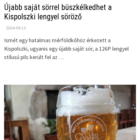
Újabb saját sörrel büszkélkedhet a
Kispolszki lengyel söröző
2024-09-13
Ismét egy hatalmas mérföldkőhöz érkezett a
Kispolszki, ugyanis egy újabb saját sör, a 126P lengyel
stílusú pils került fel az …