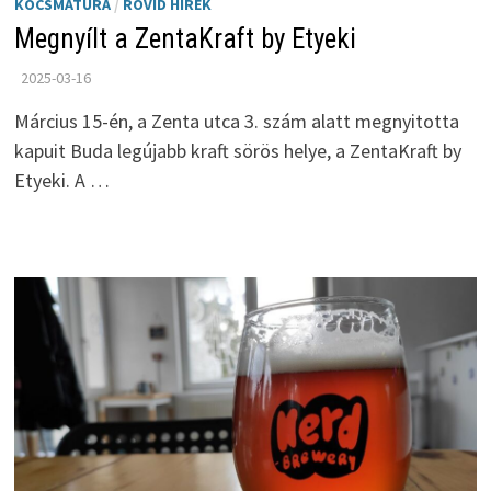
KOCSMATÚRA
/
RÖVID HÍREK
Megnyílt a ZentaKraft by Etyeki
2025-03-16
Március 15-én, a Zenta utca 3. szám alatt megnyitotta
kapuit Buda legújabb kraft sörös helye, a ZentaKraft by
Etyeki. A …