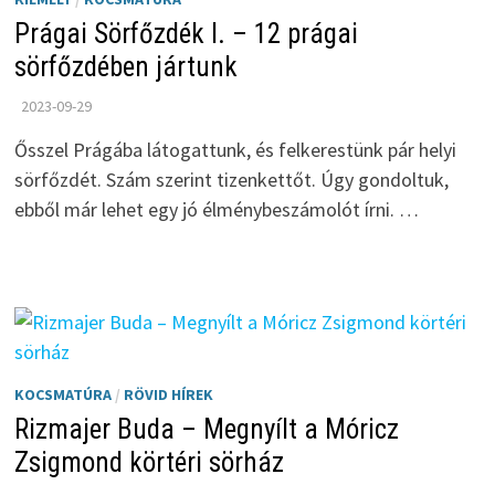
Prágai Sörfőzdék I. – 12 prágai
sörfőzdében jártunk
2023-09-29
Ősszel Prágába látogattunk, és felkerestünk pár helyi
sörfőzdét. Szám szerint tizenkettőt. Úgy gondoltuk,
ebből már lehet egy jó élménybeszámolót írni. …
KOCSMATÚRA
/
RÖVID HÍREK
Rizmajer Buda – Megnyílt a Móricz
Zsigmond körtéri sörház