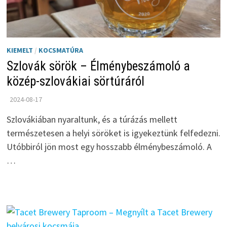
KIEMELT
/
KOCSMATÚRA
Szlovák sörök – Élménybeszámoló a
közép-szlovákiai sörtúráról
2024-08-17
Szlovákiában nyaraltunk, és a túrázás mellett
természetesen a helyi söröket is igyekeztünk felfedezni.
Utóbbiról jön most egy hosszabb élménybeszámoló. A
…