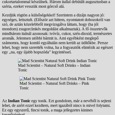
cukortartalommal készülnek. Három itallal debütált augusztusban a
széria, ezeket vesszük most górcső alá.
Kezdjük rögtön a külsőségekkel! Szerintem a dizájn nagyon jó:
egységes, letisztult. (Először azt hittem, nyomtatott dobozokról van
szó, de aztán közelebbről megvizsgálva láttam, hogy (ha jól
mondom) zsugorcímkés megoldást alkalmaztak). A fő összetevők
mindhárom italnál azonosak: ivóvíz, cukor, szén-dioxid, természetes
aromák. Jelentsen utóbbi bármit is. Ami egyébként meglepő
számomra, hogy komló egyáltalán nem került az üdítőkbe. Persze
lehet, hogy nem szerették volna, ha a fogyasztók elintézik az egészet
egy „na, egy újabb hopszóda” legyintéssel.
Mad Scientist – Natural Soft Drinks – Indian
Tonic
Mad Scientist – Natural Soft Drinks – Pink
Tonic
Az
Indian Tonic
egy tonik. Ezt gondolom, már a nevéből is sejteni
lehet, de azért ezzel kezdtem, mert igazából nincs is mivel folytatni.
Ez egy egyszerű, fincsi tonik, a maga jellegzetes kinines
keserűségével.