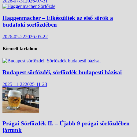
2026-07-31
2026-07-31
Haggenmacher – Elkészültek az első sörök a
budafoki sörfőzdében
2026-05-22
2026-05-22
Kiemelt tartalom
Budapest sörfőzdéi, sörfőzdék budapesti bázisai
2025-11-22
2025-11-23
Prágai Sörfőzdék II. – Újabb 9 prágai sörfőzdében
jártunk