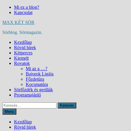
Skip
Mi ez a blog?
to
Kapcsolat
content
MAX KÉT SÖR
Sörblog. Sörmagazin.
Kezdőlap
Rövid hírek
Kétperces
Kiemelt
Rovatok
Mi az a …?
Bajorok Ligája
Főzdetúra
Kocsmatúra
Sörfőzdék és gerillák
Programajánló
Keresés:
Menu
Kezdőlap
Rövid hírek