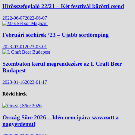
Hírösszefoglaló 22/21 – Két fesztivál közötti csend
2022-06-07
2022-06-07
Februári sörhírek ’23 – Újabb sördömping
2023-03-01
2023-03-01
Szombaton kerül megrendezésre az I. Craft Beer
Budapest
2023-01-16
2023-01-17
Rövid hírek
Ország Söre 2026 – Idén nem ipára szavazott a
nagyérdemű!