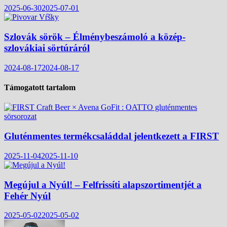
2025-06-30
2025-07-01
Szlovák sörök – Élménybeszámoló a közép-
szlovákiai sörtúráról
2024-08-17
2024-08-17
Támogatott tartalom
Gluténmentes termékcsaláddal jelentkezett a FIRST
2025-11-04
2025-11-10
Megújul a Nyúl! – Felfrissíti alapszortimentjét a
Fehér Nyúl
2025-05-02
2025-05-02