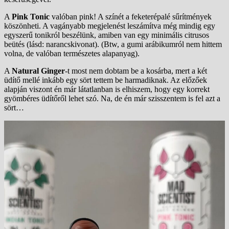
A
Pink Tonic
valóban pink! A színét a feketerépalé sűrítmények
köszönheti. A vagányabb megjelenést leszámítva még mindig egy
egyszerű tonikról beszélünk, amiben van egy minimális citrusos
beütés (lásd: narancskivonat). (Btw, a gumi arábikumról nem hittem
volna, de valóban természetes alapanyag).
A
Natural Ginger
-t most nem dobtam be a kosárba, mert a két
üdítő mellé inkább egy sört tettem be harmadiknak. Az előzőek
alapján viszont én már látatlanban is elhiszem, hogy egy korrekt
gyömbéres üdítőről lehet szó. Na, de én már szisszentem is fel azt a
sört…