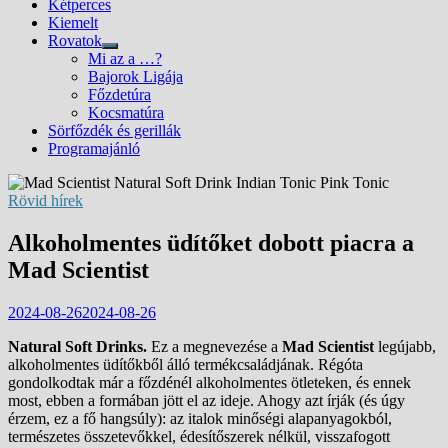
Kétperces
Kiemelt
Rovatok
Show
Mi az a …?
sub
Bajorok Ligája
menu
Főzdetúra
Kocsmatúra
Sörfőzdék és gerillák
Programajánló
Rövid hírek
Alkoholmentes üdítőket dobott piacra a
Mad Scientist
2024-08-26
2024-08-26
Natural Soft Drinks.
Ez a megnevezése a
Mad Scientist
legújabb,
alkoholmentes üdítőkből álló termékcsaládjának. Régóta
gondolkodtak már a főzdénél alkoholmentes ötleteken, és ennek
most, ebben a formában jött el az ideje. Ahogy azt írják (és úgy
érzem, ez a fő hangsúly): az italok minőségi alapanyagokból,
természetes összetevőkkel, édesítőszerek nélkül, visszafogott