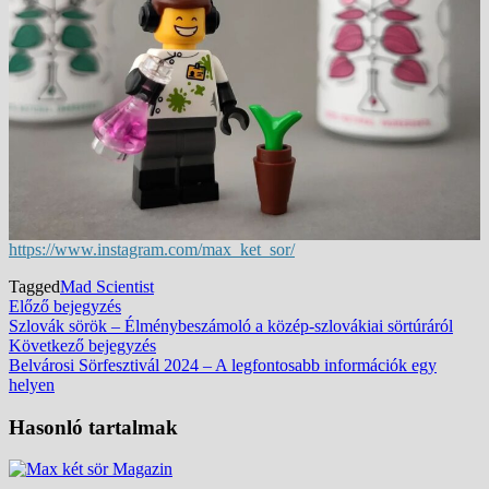
https://www.instagram.com/max_ket_sor/
Tagged
Mad Scientist
Bejegyzés
Előző
Előző bejegyzés
bejegyzés:
Szlovák sörök – Élménybeszámoló a közép-szlovákiai sörtúráról
navigáció
Következő
Következő bejegyzés
bejegyzés:
Belvárosi Sörfesztivál 2024 – A legfontosabb információk egy
helyen
Hasonló tartalmak