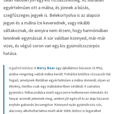
egyértelműen ott a málna, és jönnek a búzás,
szegfűszeges jegyek is. Belekortyolva is az alapsör
jegyei és a málna íze keverednek, vagy inkább
váltakoznak, de annyira nem érzem, hogy harmóniában
lennének egymással. A sör valóban könnyed, már-már
vizes, és végső soron van egy kis gyümölcsszörpös
hatása.
A gyártó leírása:
A
Berry Bear
egy újhullámos búzasör (3.9%),
amibe rengeteg valódi málna került. Pohárba kitöltve rózsaszín ital
fogad, amelynek illatában egyértelműen a málna dominál; olyan az
élmény, mintha csak egy málnáskertben sétálnál. A zamatos
gyümölcs felhasználása miatt egyszerre kellemesen édeskés és
fanyar aromák jelennek meg, amiket jól egészít ki az alap búzasör
enyhén gabonás lecsengése. Könnyed nyári gyümölcsös sör,
alacsony alkoholtartalma miatt akár több doboz is legurulhat