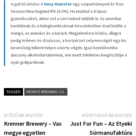
A gyártó leírása:
A
Hazy Hamster
egy szuperkönnyed és friss
Session New England IPA (4.2%). Ha imádod a trópusi
gyümölcsöket, akkor ezt a sört neked találták ki. Az amerikai
komlóknak és a hidegkomlózásnak köszönhetően árad belőle a
mangó, az ananász és a barack. Megjelenésre ködös, állagra
pedig krémes és dzsúszos, a kortyérzet selymességét egy kis
keserűség billenti helyre a korty végén. Igazi komlóbomba
alacsony alkoholtartalommal, ami miatt tökéletes kiegészítője a
nyári grillpartiknak.
TAGGED
MONYO BREWING CO.
Bejegyzés
Előző
K
ELŐZŐ BEJEGYZÉS
KÖVETKEZŐ BEJEGYZÉS
bejegyzés:
b
Krenner Brewery – Vas
Just For Fun – Az Etyeki
navigáció
megye egyetlen
Sörmanufaktúra