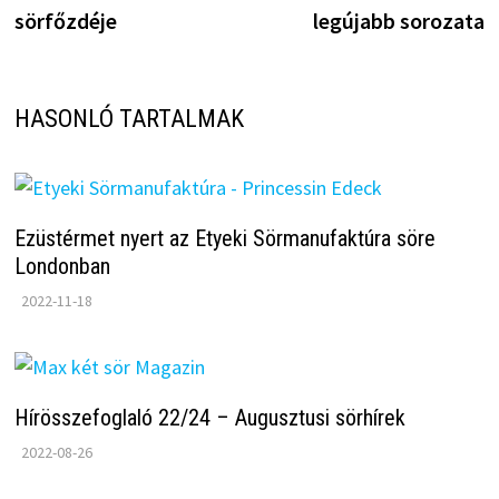
sörfőzdéje
legújabb sorozata
HASONLÓ TARTALMAK
Ezüstérmet nyert az Etyeki Sörmanufaktúra söre
Londonban
2022-11-18
Hírösszefoglaló 22/24 – Augusztusi sörhírek
2022-08-26