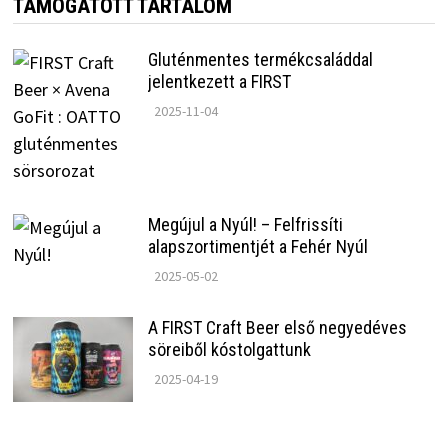
TÁMOGATOTT TARTALOM
Gluténmentes termékcsaláddal
jelentkezett a FIRST
2025-11-04
Megújul a Nyúl! – Felfrissíti
alapszortimentjét a Fehér Nyúl
2025-05-02
A FIRST Craft Beer első negyedéves
söreiből kóstolgattunk
2025-04-19