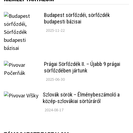
Budapest sörfőzdéi, sörfőzdék
budapesti bázisai
2025-11-22
Prágai Sörfőzdék II. – Újabb 9 prágai
sörfőzdében jártunk
2025-06-30
Szlovák sörök – Élménybeszámoló a
közép-szlovákiai sörtúráról
2024-08-17