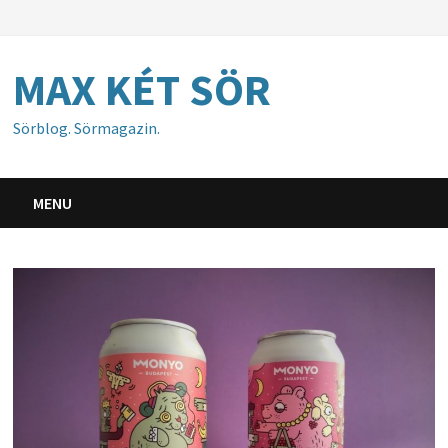
Skip
to
content
MAX KÉT SÖR
Sörblog. Sörmagazin.
MENU