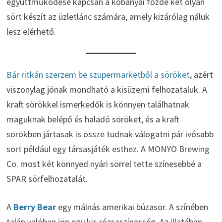
együttműködése kapcsán a kőbányai főzde két olyan
sört készít az üzletlánc számára, amely kizárólag náluk
lesz elérhető.
Bár ritkán szerzem be szupermarketből a söröket
, azért
viszonylag jónak mondható a kisüzemi felhozataluk. A
kraft sörökkel ismerkedők is könnyen találhatnak
maguknak belépő és haladó söröket, és a kraft
sörökben jártasak is össze tudnak válogatni pár ivósabb
sört például egy társasjáték esthez. A MONYO Brewing
Co. most két könnyed nyári sörrel tette színesebbé a
SPAR sörfelhozatalát.
A
Berry Bear
egy málnás amerikai búzasör. A színében
talán valóban jön egy kis rózsaszínesség. Az illatában