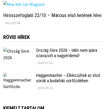
Hírösszefoglaló 22/10 – Március első hetének hírei
2022-03-06
RÖVID HÍREK
Ország Söre 2026 – Idén nem ipára
szavazott a nagyérdemű!
2026-07-31
Haggenmacher – Elkészültek az első
sörök a budafoki sörfőzdében
2026-05-22
KIEMELT TARTALOM