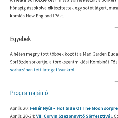
hónapig ászokolva elkészítettek egy sötét lágert, másr
komlós New England IPA-t.
Egyebek
A héten megnyitott többek között a Mad Garden Buda, 
Sörfőzde sörkertje, a törökszentmiklósi Kombinát F
sörházában tett látogatásunkról
.
Programajánló
Április 20:
Fehér Nyúl – Hot Side Of The Moon sörpr
Április 20-24:
VII. Corvin Szezonnyitó Sörfesztivál
, C