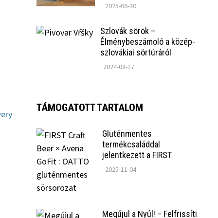
2025-06-30
Szlovák sörök –
Élménybeszámoló a közép-
szlovákiai sörtúráról
2024-08-17
TÁMOGATOTT TARTALOM
wery
Gluténmentes
termékcsaláddal
jelentkezett a FIRST
2025-11-04
Megújul a Nyúl! – Felfrissíti