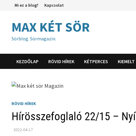
Skip
Mi ez a blog?
Kapcsolat
to
content
MAX KÉT SÖR
Sörblog. Sörmagazin.
KEZDŐLAP
RÖVID HÍREK
KÉTPERCES
KIEMELT
RÖVID HÍREK
Hírösszefoglaló 22/15 – Nyí
2022-04-17