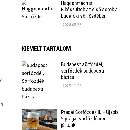
Haggenmacher –
Elkészültek az első sörök a
budafoki sörfőzdében
2026-05-22
KIEMELT TARTALOM
t
Budapest sörfőzdéi,
sörfőzdék budapesti
bázisai
y
2025-11-22
20
Prágai Sörfőzdék II. – Újabb
9 prágai sörfőzdében
jártunk