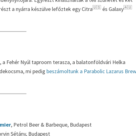
🇺🇸
🇦🇺
észt a nyárra készülve lefőztek egy Citra
és Galaxy
a Fehér Nyúl taproom terasza, a balatonföldvári Helka
őzdekocsma, mi pedig
beszámoltunk a Parabolic Lazarus Bre
emier
, Petrol Beer & Barbeque, Budapest
orvin Sétány, Budapest