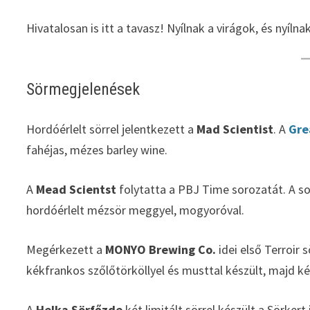
Hivatalosan is itt a tavasz! Nyílnak a virágok, és nyíl
Sörmegjelenések
Hordóérlelt sörrel jelentkezett a
Mad Scientist
. A
Grea
fahéjas, mézes barley wine.
A
Mead Scientst
folytatta a PBJ Time sorozatát. A so
hordóérlelt mézsör meggyel, mogyoróval.
Megérkezett a
MONYO Brewing Co.
idei első Terroir 
kékfrankos szőlőtörköllyel és musttal készült, majd k
A
Helka Sörfőzde
két limitált sörrel készült a Sörkert