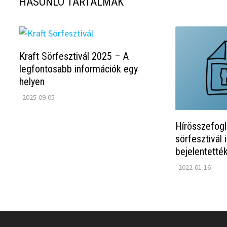
HASONLÓ TARTALMAK
Kraft Sörfesztivál 2025 – A
legfontosabb információk egy
helyen
2025-09-05
Hírösszefogl
sörfesztivál 
bejelentetté
2022-01-16