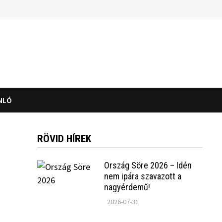
NLÓ
RÖVID HÍREK
Ország Söre 2026 – Idén
nem ipára szavazott a
nagyérdemű!
2026-07-31