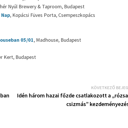
ehér Nyúl Brewery & Taproom, Budapest
z Nap
, Kopácsi Füves Porta, Csempeszkopács
t
dhouseban 05/01
, Madhouse, Budapest
er Kert, Budapest
KÖVETKEZŐ BEJE
ában
Idén három hazai főzde csatlakozott a „rózsa
csizmás” kezdeményezé