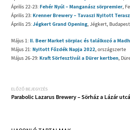
Április 22-23:
Fehér Nyúl – Manganász sörpremier
, F
Április 23:
Krenner Brewery – Tavaszi Nyitott Teras
Április 25:
Jégkert Grand Opening
, Jégkert, Budapes
Május 1:
II. Beer Market sörpiac és találkozó a Ma
Május 21:
Nyitott Főzdék Napja 2022
, országszerte
Május 26-29:
Kraft Sörfesztivál a Dürer kertben
, Dür
Bejegyzés
Előző
ELŐZŐ BEJEGYZÉS
bejegyzés:
Parabolic Lazarus Brewery – Sörház a Lázár utc
navigáció