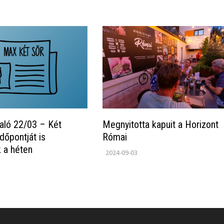
aló 22/03 – Két
Megnyitotta kapuit a Horizont
időpontját is
Római
k a héten
2024-09-03