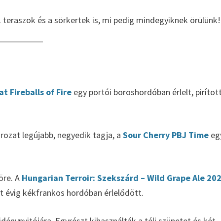
nak teraszok és a sörkertek is, mi pedig mindegyiknek örülünk!
t Fireballs of Fire
egy portói boroshordóban érlelt, pirítot
rozat legújabb, negyedik tagja, a
Sour Cherry PBJ Time
eg
söre. A
Hungarian Terroir: Szekszárd – Wild Grape Ale 20
ét évig kékfrankos hordóban érlelődött.
 idénynyitójára. Egyrészt kihasználták a téli szünetet és két