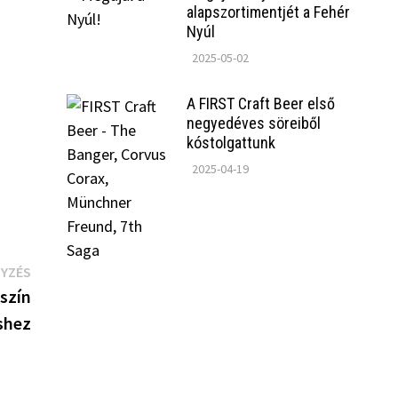
alapszortimentjét a Fehér
Nyúl
2025-05-02
A FIRST Craft Beer első
negyedéves söreiből
kóstolgattunk
2025-04-19
Következő
GYZÉS
bejegyzés:
szín
shez